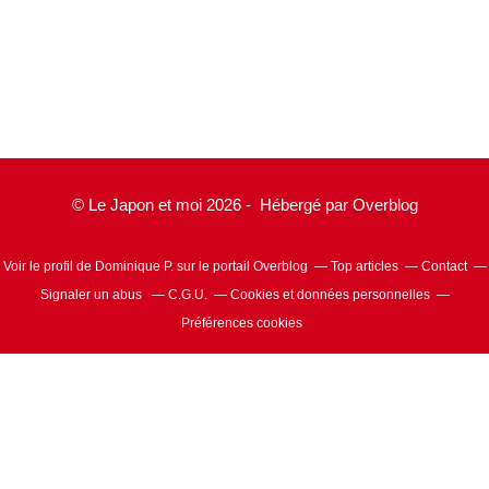
© Le Japon et moi 2026 - Hébergé par
Overblog
Voir le profil de
Dominique P.
sur le portail Overblog
Top articles
Contact
Signaler un abus
C.G.U.
Cookies et données personnelles
Préférences cookies