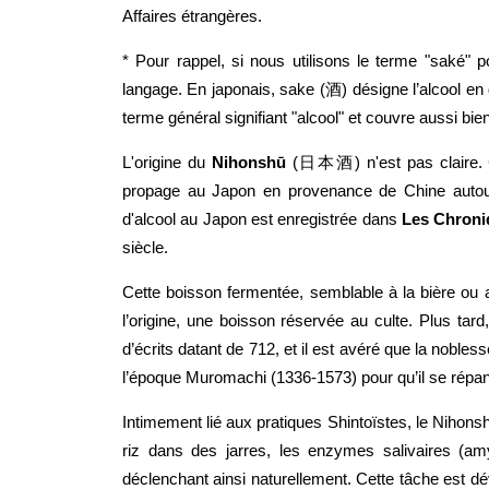
Affaires étrangères.
* Pour rappel, si nous utilisons le terme "saké" po
langage. En japonais, sake (酒) désigne l’alcool en 
terme général signifiant "alcool" et couvre aussi bien 
L'origine du
Nihonshū
(日本酒) n'est pas claire. C
propage au Japon en provenance de Chine autou
d'alcool au Japon est enregistrée dans
Les Chroni
siècle.
Cette boisson fermentée, semblable à la bière ou a
l’origine, une boisson réservée au culte. Plus tard
d’écrits datant de 712, et il est avéré que la nobless
l’époque Muromachi (1336-1573) pour qu’il se répan
Intimement lié aux pratiques Shintoïstes, le Nihonsh
riz dans des jarres, les enzymes salivaires (am
déclenchant ainsi naturellement. Cette tâche est dé