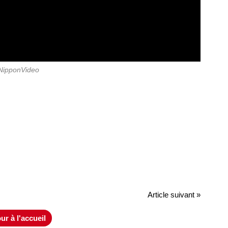
NipponVideo
Article suivant »
ur à l'accueil