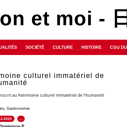
pon et moi 
UALITÉS
SOCIÉTÉ
CULTURE
HISTOIRE
CGU DU
imoine culturel immatériel de
humanité
inscrit au Patrimoine culturel immatériel de l'humanité
,
tés
Gastronomie
12.2024
…
 Dominique P.