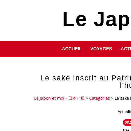
Le Ja
ACCUEIL
VOYAGES
ACT
Le saké inscrit au Patr
l'
Le Japon et moi - 日本と私
>
Categories
>
Le saké 
Actuali
08.
Par