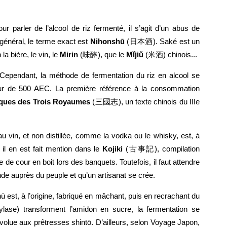
ur parler de l’alcool de riz fermenté, il s’agit d’un abus de
général, le terme exact est
Nihonshū
(日本酒). Saké est un
la bière, le vin, le
Mirin
(味醂), que le
Mǐjiǔ
(米酒) chinois...
ependant, la méthode de fermentation du riz en alcool se
r de 500 AEC. La première référence à la consommation
ques des Trois Royaumes
(三國志), un texte chinois du IIIe
u vin, et non distillée, comme la vodka ou le whisky, est, à
, il en est fait mention dans le
Kojiki
(古事記), compilation
e de cour en boit lors des banquets. Toutefois, il faut attendre
de auprès du peuple et qu’un artisanat se crée.
ū est, à l’origine, fabriqué en mâchant, puis en recrachant du
ylase) transforment l’amidon en sucre, la fermentation se
volue aux prêtresses shintō. D’ailleurs, selon Voyage Japon,