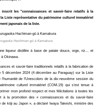
scrit les "connaissances et savoir-faire relatifs à la
 la Liste représentative du patrimoine culturel immatériel
ment japonais de la liste.
surugaoka Hachiman-gū à Kamakura
 liqueur distillée à base de patate douce, orge, riz… et
e à Okinawa.
ces et savoir-faire traditionnels relatifs à la fabrication de
 le 5 décembre 2024 (4 décembre au Paraguay) sur la Liste
de l’humanité de l’Unescolors de la dix-neuvième session du
trimoine culturel immatériel (COM.19) qui s’est tenue à
rimer mon profond respect et mes félicitations à toutes les
 à la promotion des « connaissances et du savoir-faire
ase de kōji au Japon », a déclaré Iwaya Takeshi, ministre des