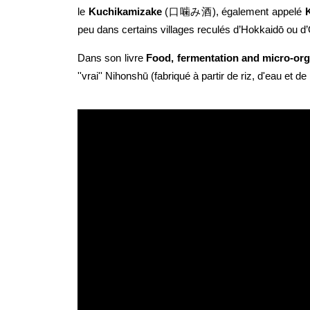
le
Kuchikamizake
(口噛み酒), également appelé
K
peu dans certains villages reculés d’Hokkaidō ou d
Dans son livre
Food, fermentation and micro-or
''vrai'' Nihonshū (fabriqué à partir de riz, d'eau et 