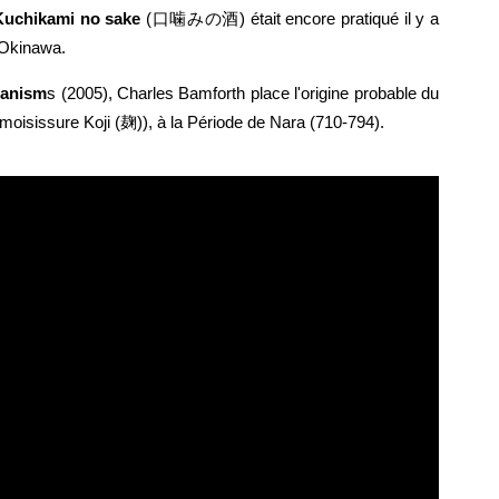
uchikami no sake
(口噛みの酒) était encore pratiqué il y a
’Okinawa.
ganism
s (2005), Charles Bamforth place l'origine probable du
de moisissure Koji (麹)), à la Période de Nara (710-794).