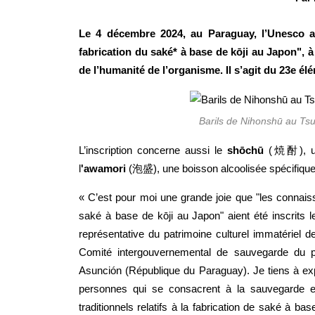
Le 4 décembre 2024, au Paraguay, l’Unesco a in
fabrication du saké* à base de kōji au Japon", à
de l’humanité de l’organisme. Il s’agit du 23e élé
Barils de Nihonshū au T
L’inscription concerne aussi le
shōchū
(焼酎), une
l
'awamori
(泡盛), une boisson alcoolisée spécifiqu
« C’est pour moi une grande joie que "les connaissan
saké à base de kōji au Japon" aient été inscrits
représentative du patrimoine culturel immatériel 
Comité intergouvernemental de sauvegarde du pa
Asunción (République du Paraguay). Je tiens à exp
personnes qui se consacrent à la sauvegarde et
traditionnels relatifs à la fabrication de saké à b