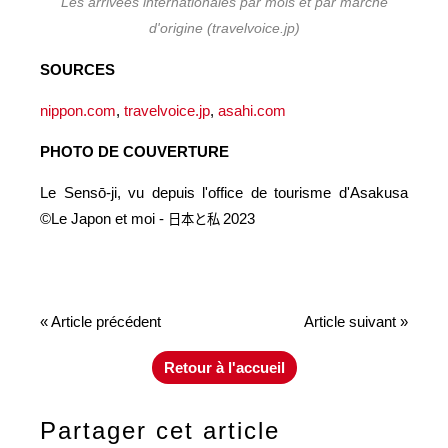
Les arrivées internationales par mois et par marché
d'origine (travelvoice.jp)
SOURCES
nippon.com
,
travelvoice.jp
,
asahi.com
PHOTO DE COUVERTURE
Le Sensō-ji, vu depuis l'office de tourisme d'Asakusa
©Le Japon et moi -
2023
日本と私
« Article précédent
Article suivant »
Retour à l'accueil
Partager cet article