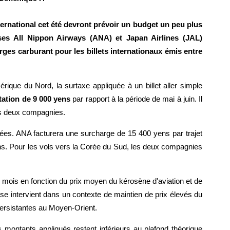
ernational cet été devront prévoir un budget un peu plus
ses All Nippon Airways (ANA) et Japan Airlines (JAL)
ges carburant pour les billets internationaux émis entre
érique du Nord, la surtaxe appliquée à un billet aller simple
ation de 9 000 yens
par rapport à la période de mai à juin. Il
les deux compagnies.
ées. ANA facturera une surcharge de 15 400 yens par trajet
ens. Pour les vols vers la Corée du Sud, les deux compagnies
 mois en fonction du prix moyen du kérosène d'aviation et de
se intervient dans un contexte de maintien de prix élevés du
rsistantes au Moyen-Orient.
 montants appliqués restent inférieurs au plafond théorique