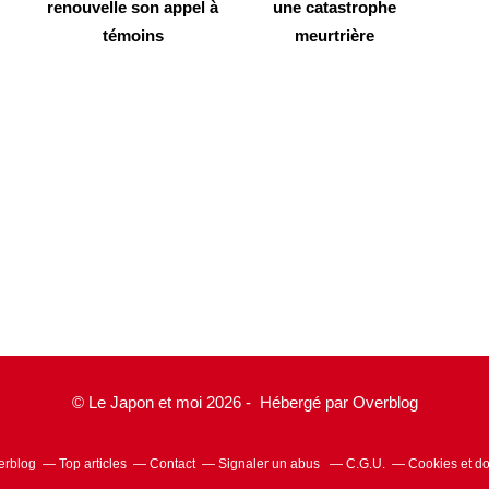
renouvelle son appel à
une catastrophe
témoins
meurtrière
© Le Japon et moi 2026 - Hébergé par
Overblog
verblog
Top articles
Contact
Signaler un abus
C.G.U.
Cookies et d