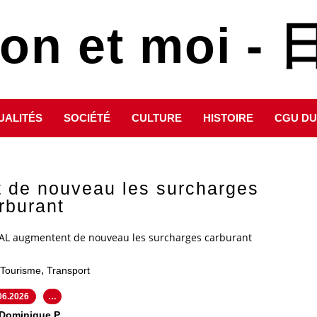
pon et moi 
UALITÉS
SOCIÉTÉ
CULTURE
HISTOIRE
CGU DU
 de nouveau les surcharges
rburant
JAL augmentent de nouveau les surcharges carburant
,
Tourisme
Transport
06.2026
…
 Dominique P.