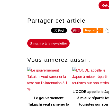
Reto
Partager cet article
Repost
0
S'inscrire à la newsletter
Vous aimerez aussi :
L'OCDE appelle le J
Le gouvernement
à mieux répartir le
Takaichi veut ramener la
touristes sur son