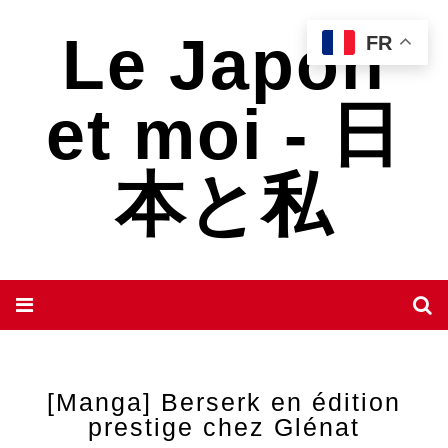
Le Japon
FR
et moi - 日
本と私
[Manga] Berserk en édition
prestige chez Glénat