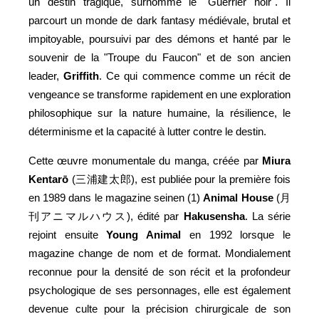
un destin tragique, surnommé le "Guerrier noir". Il
parcourt un monde de dark fantasy médiévale, brutal et
impitoyable, poursuivi par des démons et hanté par le
souvenir de la "Troupe du Faucon" et de son ancien
leader,
Griffith
. Ce qui commence comme un récit de
vengeance se transforme rapidement en une exploration
philosophique sur la nature humaine, la résilience, le
déterminisme et la capacité à lutter contre le destin.
Cette œuvre monumentale du manga, créée par
Miura
Kentarō
(三浦建太郎), est publiée pour la première fois
en 1989 dans le magazine seinen (1)
Animal House
(月
刊アニマルハウス), édité par
Hakusensha
. La série
rejoint ensuite
Young Animal
en 1992 lorsque le
magazine change de nom et de format. Mondialement
reconnue pour la densité de son récit et la profondeur
psychologique de ses personnages, elle est également
devenue culte pour la précision chirurgicale de son