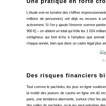
Une pratique en forte cr
L'étude met en lumière des chiffres impressionnants 
millions de personnes) ont déjà eu recours à un 
activement. Si l’on y ajoute l'énorme somme parié
900 €) – on obtient un total qui frôle les 1 024 mill
vertigineux qui font écho à l’ampleur que prenait
chaque année, bien que dans un cadre légal plus a
© 
Des risques financiers bi
Tout comme le pachinko, les jeux en ligne soulèven
la moitié des joueurs de casino en ligne ont dû rec
paris, une tendance alarmante, surtout chez les pl
des salles de pachinko, où le jeu peut entraîner d