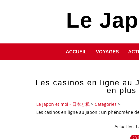
Le Ja
ACCUEIL
VOYAGES
ACT
Les casinos en ligne au
en plus
Le Japon et moi - 日本と私
>
Categories
>
Les casinos en ligne au Japon : un phénomène d
,
Actualités
L
23.