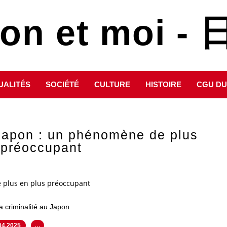
pon et moi 
UALITÉS
SOCIÉTÉ
CULTURE
HISTOIRE
CGU DU
 Japon : un phénomène de plus
 préoccupant
e plus en plus préoccupant
a criminalité au Japon
04.2025
…