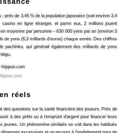
oissance
: près de 3,45 % de la population japonaise (soit environ 3,4
casino en ligne étranger, et parmi eux, 2 millions jouent
e en moyenne par personne – 630 000 yens par an (environ 3
iards de yens (6,3 milliards d'euros) chaque année. Des chiffres
 le pachinko, qui générait également des milliards de yens
mbigu.
Nippon.com
en réels
t des questions sur la santé financière des joueurs. Près de
ourir à des prêts ou à l’emprunt d’argent pour financer leurs
us jeunes. Un phénomène similaire se voit dans les habitués
es dépenses excessives et un recours à l’endettement pour de