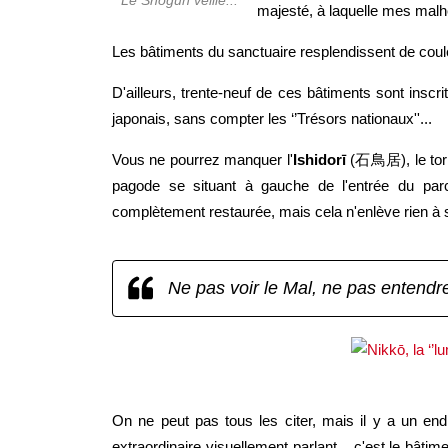
Le Shōgun veille...
majesté, à laquelle mes mal
Les bâtiments du sanctuaire resplendissent de coul
D'ailleurs, trente-neuf de ces bâtiments sont inscr
japonais, sans compter les ‘’Trésors nationaux''...
Vous ne pourrez manquer l'
Ishidorī
(石鳥居), le torii
pagode se situant à gauche de l'entrée du parc. 
complètement restaurée, mais cela n'enlève rien à
Ne pas voir le Mal, ne pas entendre
On ne peut pas tous les citer, mais il y a un en
extraordinaire visuellement parlant... c'est le bâti