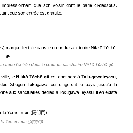
impressionnant que son voisin dont je parle ci-dessous.
utant que son entrée est gratuite.
marque l'entrée dans le cœur du sanctuaire Nikkō Tōshō-gū.
ville, le
Nikkō Tōshō-gū
est consacré à
TokugawaIeyasu
,
r des Shōgun Tokugawa, qui dirigèrent le pays jusqu’à la
donné aux sanctuaires dédiés à Tokugawa Ieyasu, il en existe
r le Yomei-mon (陽明門)