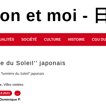
pon et moi 
UALITÉS
SOCIÉTÉ
CULTURE
HISTOIRE
CGU DU
re du Soleil’’ japonais
 ‘’lumière du Soleil’’ japonais
,
e
Villes visitées
10.2023
…
 Dominique P.