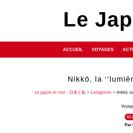
Le Ja
ACCUEIL
VOYAGES
ACT
Nikkō, la ‘’lumiè
Le Japon et moi - 日本と私
>
Categories
>
Nikkō, la
Voyag
02.
Par