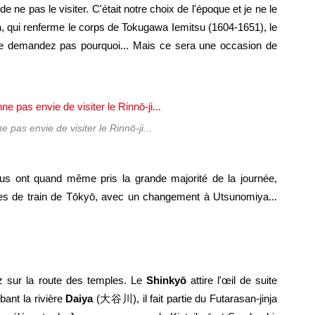
 ne pas le visiter. C'était notre choix de l'époque et je ne le
n
, qui renferme le corps de Tokugawa Iemitsu (1604-1651), le
me demandez pas pourquoi... Mais ce sera une occasion de
pas envie de visiter le Rinnō-ji...
ous ont quand même pris la grande majorité de la journée,
es de train de Tōkyō, avec un changement à Utsunomiya...
z sur la route des temples. Le
Shinkyō
attire l'œil de suite
ant la rivière
Daiya
(大谷川), il fait partie du Futarasan-jinja