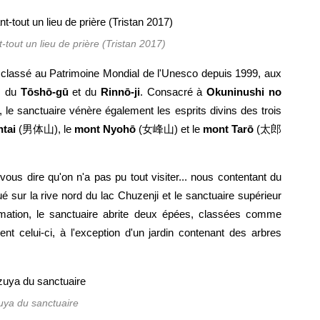
-tout un lieu de prière (Tristan 2017)
t classé au Patrimoine Mondial de l'Unesco depuis 1999, aux
s du
Tōshō-gū
et du
Rinnō-ji
. Consacré à
Okuninushi no
 le sanctuaire vénère également les esprits divins des trois
tai
(男体山), le
mont Nyohō
(女峰山) et le
mont Tarō
(太郎
ous dire qu'on n'a pas pu tout visiter... nous contentant du
tué sur la rive nord du lac Chuzenji et le sanctuaire supérieur
mation, le sanctuaire abrite deux épées, classées comme
ent celui-ci, à l'exception d'un jardin contenant des arbres
uya du sanctuaire