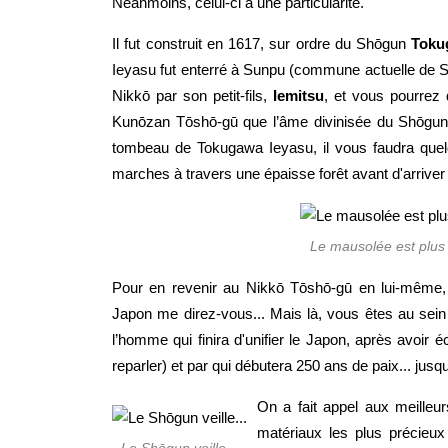
Néanmoins, celui-ci a une particularité.
Il fut construit en 1617, sur ordre du Shōgun
Toku
Ieyasu fut enterré à Sunpu (commune actuelle de 
Nikkō par son petit-fils,
Iemitsu
, et vous pourrez 
Kunōzan Tōshō-gū que l’âme divinisée du Shōgun, m
tombeau de Tokugawa Ieyasu, il vous faudra quel
marches à travers une épaisse forêt avant d'arriver à
Le mausolée est plus p
Pour en revenir au Nikkō Tōshō-gū en lui-même,
Japon me direz-vous... Mais là, vous êtes au sei
l’homme qui finira d'unifier le Japon, après avoi
reparler) et par qui débutera 250 ans de paix... jus
On a fait appel aux meilleu
matériaux les plus précieux f