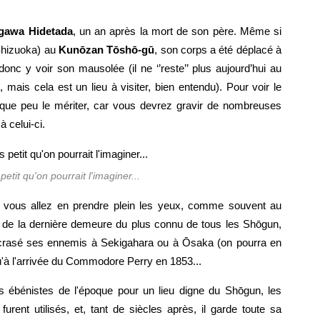
gawa Hidetada
, un an après la mort de son père. Même si
Shizuoka) au
Kunōzan Tōshō-gū
, son corps a été déplacé à
donc y voir son mausolée (il ne ‘’reste’’ plus aujourd’hui au
ais cela est un lieu à visiter, bien entendu). Pour voir le
que peu le mériter, car vous devrez gravir de nombreuses
 celui-ci.
etit qu'on pourrait l'imaginer...
 vous allez en prendre plein les yeux, comme souvent au
n de la dernière demeure du plus connu de tous les Shōgun,
r écrasé ses ennemis à Sekigahara ou à Ōsaka (on pourra en
qu'à l'arrivée du Commodore Perry en 1853...
rs ébénistes de l'époque pour un lieu digne du Shōgun, les
urent utilisés, et, tant de siècles après, il garde toute sa