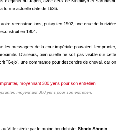
lus élégants du Japon, avec ceux de Kintaikyō et Saruhashi.
sa forme actuelle date de 1636.
s, voire reconstructions, puisqu'en 1902, une crue de la rivière
 reconstruit en 1904.
 les messagers de la cour impériale pouvaient l'emprunter,
oximité. D'ailleurs, bien qu'elle ne soit pas visible sur cette
inscrit "Gejo", une commande pour descendre de cheval, car on
prunter, moyennant 300 yens pour son entretien.
é au VIIIe siècle par le moine bouddhiste,
Shodo Shonin
.