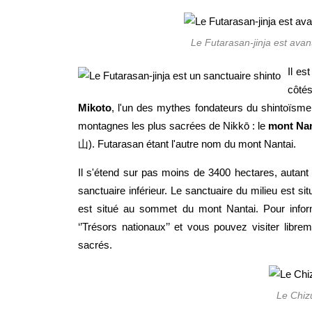
Le Futarasan-jinja est avant
Il es
côté
Mikoto
, l'un des mythes fondateurs du shintoïsme,
montagnes les plus sacrées de Nikkō : le
mont Nan
山). Futarasan étant l'autre nom du mont Nantai.
Il s'étend sur pas moins de 3400 hectares, autant v
sanctuaire inférieur. Le sanctuaire du milieu est si
est situé au sommet du mont Nantai. Pour infor
‘’Trésors nationaux’’ et vous pouvez visiter librem
sacrés.
Le Chiz