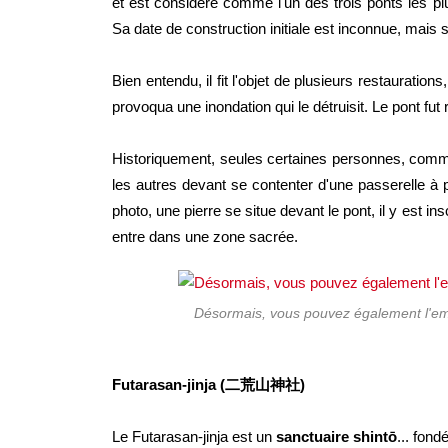
et est considéré comme l'un des trois ponts les p
Sa date de construction initiale est inconnue, mais 
Bien entendu, il fit l'objet de plusieurs restauration
provoqua une inondation qui le détruisit. Le pont fut
Historiquement, seules certaines personnes, comme
les autres devant se contenter d'une passerelle à pr
photo, une pierre se situe devant le pont, il y est 
entre dans une zone sacrée.
Désormais, vous pouvez également l'em
Futarasan-jinja (二荒山神社)
Le Futarasan-jinja est un
sanctuaire
shintō
... fond