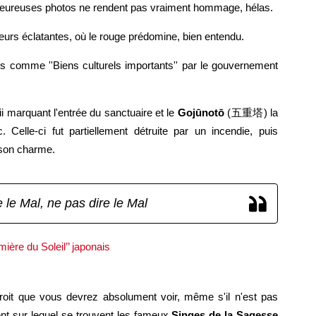
heureuses photos ne rendent pas vraiment hommage, hélas.
eurs éclatantes, où le rouge prédomine, bien entendu.
its comme ''Biens culturels importants'' par le gouvernement
 marquant l'entrée du sanctuaire et le
Gojūnotō
(五重塔) la
Celle-ci fut partiellement détruite par un incendie, puis
 son charme.
 le Mal, ne pas dire le Mal
droit que vous devrez absolument voir, même s'il n'est pas
ment sur lequel se trouvent les fameux
Singes de la Sagesse