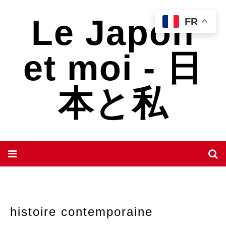
Le Japon
FR
et moi - 日
本と私
histoire contemporaine