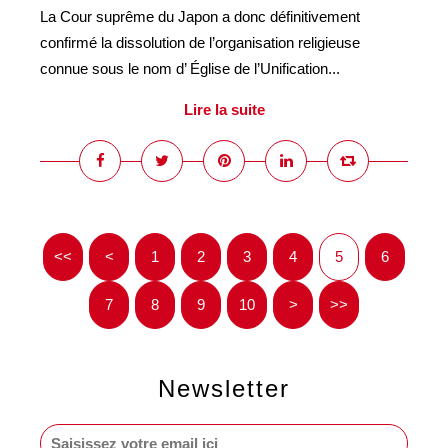
La Cour suprême du Japon a donc définitivement
confirmé la dissolution de l’organisation religieuse
connue sous le nom d’ Église de l’Unification...
Lire la suite
<<
<
1
2
3
4
5
6
7
8
9
10
20
30
40
50
60
70
>
>>
Newsletter