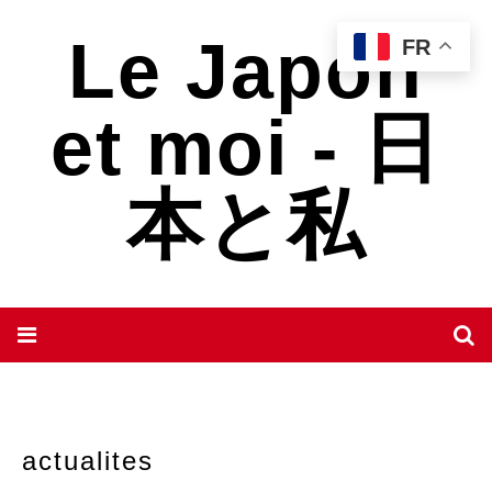
Le Japon
FR
et moi - 日
本と私
actualites