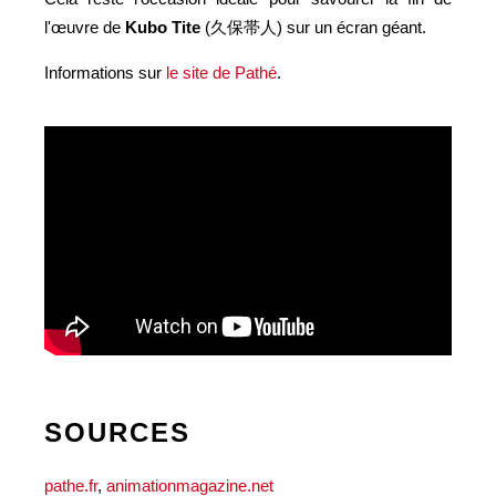
l'œuvre de
Kubo Tite
(久保帯人) sur un écran géant.
Informations sur
le site de Pathé
.
SOURCES
pathe.fr
,
animationmagazine.net