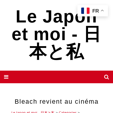
Le Japon
FR
et moi - 日
本と私
Bleach revient au cinéma
Le Japon et moi - 日本と私
>
Categories
>