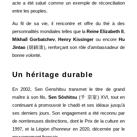
acte a été salué comme un exemple de réconciliation
entre les peuples.
Au fil de sa vie, il rencontre et offre du thé à des
personnalités mondiales telles que la
Reine Elizabeth II
,
Mikhaïl
Gorbatchev
,
Henry
Kissinger
ou encore
Hu
Jintao
(胡錦濤), renforçant son rôle d’ambassadeur de
bonne volonté.
Un héritage durable
En 2002, Sen Genshitsu transmet le titre de grand
maître à son fils,
Sen Sōshitsu
(千 宗室) XVI, tout en
continuant à promouvoir le chadō et ses idéaux jusqu’à
ses derniers jours. Son engagement a été reconnu par
de nombreuses distinctions, dont le Prix de la culture en
1997, et la Légion d’honneur en 2020, décernée par le
gouvernement français.