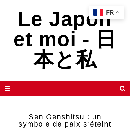
Le Japon
FR
et moi - 日
本と私
Sen Genshitsu : un
symbole de paix s’éteint