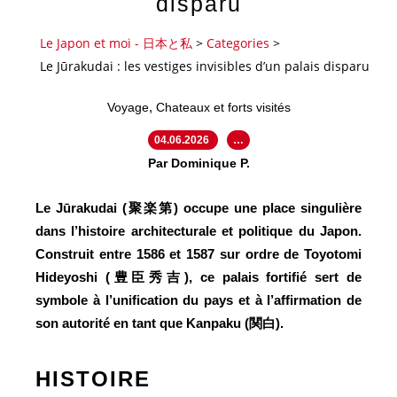
disparu
Le Japon et moi - 日本と私
>
Categories
>
Le Jūrakudai : les vestiges invisibles d’un palais disparu
,
Voyage
Chateaux et forts visités
04.06.2026
…
Par Dominique P.
Le Jūrakudai (聚楽第) occupe une place singulière
dans l’histoire architecturale et politique du Japon.
Construit entre 1586 et 1587 sur ordre de Toyotomi
Hideyoshi (豊臣秀吉), ce palais fortifié sert de
symbole à l’unification du pays et à l’affirmation de
son autorité en tant que Kanpaku (関白).
HISTOIRE