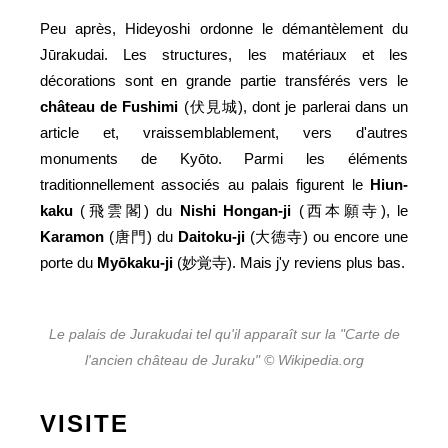
Peu après, Hideyoshi ordonne le démantèlement du
Jūrakudai. Les structures, les matériaux et les
décorations sont en grande partie transférés vers le
château de Fushimi
(伏見城), dont je parlerai dans un
article et, vraissemblablement, vers d'autres
monuments de Kyōto. Parmi les éléments
traditionnellement associés au palais figurent le
Hiun-
kaku
(飛雲閣) du
Nishi Hongan-ji
(西本願寺), le
Karamon
(唐門) du
Daitoku-ji
(大徳寺) ou encore une
porte du
Myōkaku-ji
(妙覚寺). Mais j'y reviens plus bas.
Le palais de Jurakudai tel qu'il apparaît sur la "Carte de
l'ancien château de Juraku" © Wikipedia.org
VISITE