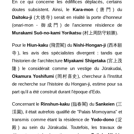
En ce qui concerne les édififices déplacés, certains
doutes subsistent. Ainsi, le
Kara-mon
(唐門) du
Daitoku-ji
(大徳寺) serait en réalité la porte d'honneur
(onari-mon - 御成門) de l'ancienne résidence de
Murakami Suō-no-kami Yorikatsu
(村上周防守頼勝).
Pour le
Hiun-kaku
(飛雲閣) du
Nishi-Hongan-ji
(西本願
寺), les avis des spécialistes divergent : tandis que
l'historien de l'architecture
Miyakami Shigetaka
(宮上茂
隆) le considérait comme un vestige du Jūrakudai,
Okamura Yoshifumi
(岡村喜史), chercheur à l'Institut
de recherche sur l'histoire du Hongan-ji, estime pour sa
part qu'il a été construit durant l'époque d'Edo.
Concernant le
Rinshun-kaku
(臨春閣) du
Sankeien
(三
渓園), il était autrefois qualifié de "Palais Momoyama" et
transmis comme étant la résidence de
Yodo-dono
(淀
殿) au sein du Jūrakudai. Toutefois, les travaux de