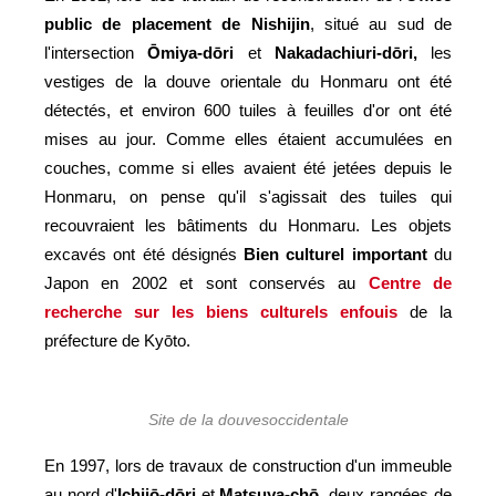
public de placement de Nishijin
, situé au sud de
l'intersection
Ōmiya-dōri
et
Nakadachiuri-dōri,
les
vestiges de la douve orientale du Honmaru ont été
détectés, et environ 600 tuiles à feuilles d'or ont été
mises au jour. Comme elles étaient accumulées en
couches, comme si elles avaient été jetées depuis le
Honmaru, on pense qu'il s'agissait des tuiles qui
recouvraient les bâtiments du Honmaru. Les objets
excavés ont été désignés
Bien culturel important
du
Japon en 2002 et sont conservés au
Centre de
recherche sur les biens culturels enfouis
de la
préfecture de Kyōto.
Site de la douvesoccidentale
En 1997, lors de travaux de construction d'un immeuble
au nord d'
Ichijō-dōri
et
Matsuya-chō
, deux rangées de