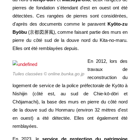
pierres de fondation s'étendant d'est en ouest ont été
détectées. Ces rangées de pierres sont considérées,
d'après des documents comme le paravent
Kyōto-zu
Byōbu
(京都図屏風), comme faisant partie des murs en
pierre du côté sud de la douve nord du Kita-no-maru.
Elles ont été remblayées depuis.
En 2012, lors des
travaux de
Tuiles classées © online.bunka.go.jp
reconstruction du
logement de service de la police préfectorale de Kyōto à
Nishijin (côté est, au sud de Chie-kō-dōri et
Chōjamachi), la base des murs en pierre du côté nord
de la douve sud du Honmaru (environ 32 mètres d'est
en ouest) a été détectée. Elles ont également été
remblayées.
En 2023, le
service de protection du patrimoine