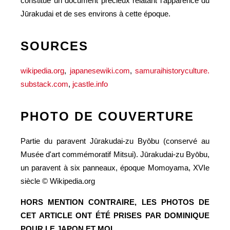
constitue un document précieux relatant l'apparence du
Jūrakudai et de ses environs à cette époque.
SOURCES
wikipedia.org
,
japanesewiki.com
,
samuraihistoryculture.
substack.com
,
jcastle.info
PHOTO DE COUVERTURE
Partie du paravent Jūrakudai-zu Byōbu (conservé au
Musée d'art commémoratif Mitsui). Jūrakudai-zu Byōbu,
un paravent à six panneaux, époque Momoyama, XVIe
siècle © Wikipedia.org
HORS MENTION CONTRAIRE, LES PHOTOS DE
CET ARTICLE ONT ÉTÉ PRISES PAR DOMINIQUE
POUR LE JAPON ET MOI