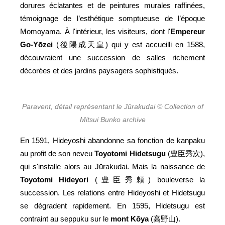
dorures éclatantes et de peintures murales raffinées,
témoignage de l’esthétique somptueuse de l’époque
Momoyama. À l'intérieur, les visiteurs, dont l'
Empereur
Go-Yōzei
(後陽成天皇) qui y est accueilli en 1588,
découvraient une succession de salles richement
décorées et des jardins paysagers sophistiqués.
Paravent, détail représentant le Jūrakudai © Collection of
Mitsui Bunko archive
En 1591, Hideyoshi abandonne sa fonction de kanpaku
au profit de son neveu
Toyotomi Hidetsugu
(豊臣秀次),
qui s'installe alors au Jūrakudai. Mais la naissance de
Toyotomi Hideyori
(豊臣秀頼) bouleverse la
succession. Les relations entre Hideyoshi et Hidetsugu
se dégradent rapidement. En 1595, Hidetsugu est
contraint au seppuku sur le
mont Kōya
(高野山).