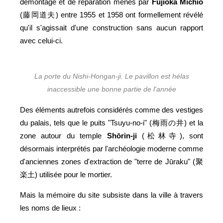
démontage et de réparation menés par
Fujioka Michio
(藤岡道夫) entre 1955 et 1958 ont formellement révélé
qu'il s'agissait d'une construction sans aucun rapport
avec celui-ci.
La porte du Nishi-Hongan-ji. Le pavillon est hélas
inaccessible une bonne partie de l'année
Des éléments autrefois considérés comme des vestiges
du palais, tels que le puits "Tsuyu-no-i" (梅雨の井) et la
zone autour du temple
Shōrin-ji
(松林寺), sont
désormais interprétés par l'archéologie moderne comme
d'anciennes zones d'extraction de "terre de Jūraku" (聚
楽土) utilisée pour le mortier.
Mais la mémoire du site subsiste dans la ville à travers
les noms de lieux :