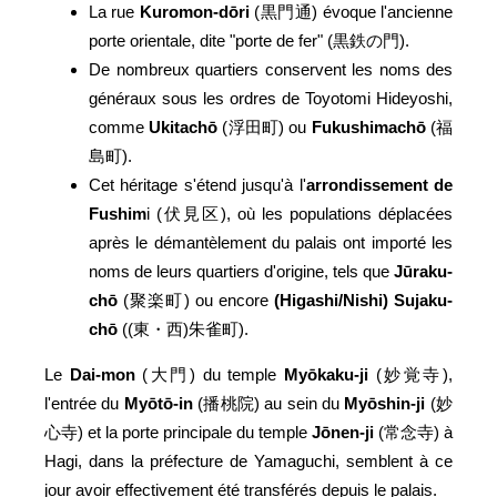
La rue
Kuromon-dōri
(黒門通) évoque l'ancienne
porte orientale, dite "porte de fer" (黒鉄の門).
De nombreux quartiers conservent les noms des
généraux sous les ordres de Toyotomi Hideyoshi,
comme
Ukitachō
(浮田町) ou
Fukushimachō
(福
島町).
Cet héritage s'étend jusqu'à l'
arrondissement de
Fushim
i (伏見区), où les populations déplacées
après le démantèlement du palais ont importé les
noms de leurs quartiers d'origine, tels que
Jūraku-
chō
(聚楽町) ou encore
(Higashi/Nishi) Sujaku-
chō
((東・西)朱雀町).
Le
Dai-mon
(大門) du temple
Myōkaku-ji
(妙覚寺),
l'entrée du
Myōtō-in
(播桃院) au sein du
Myōshin-ji
(妙
心寺) et la porte principale du temple
Jōnen-ji
(常念寺) à
Hagi, dans la préfecture de Yamaguchi, semblent à ce
jour avoir effectivement été transférés depuis le palais.