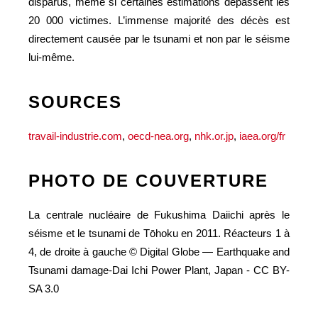
disparus, même si certaines estimations dépassent les
20 000 victimes. L’immense majorité des décès est
directement causée par le tsunami et non par le séisme
lui-même.
SOURCES
travail-industrie.com
,
oecd-nea.org
,
nhk.or.jp
,
iaea.org/fr
PHOTO DE COUVERTURE
La centrale nucléaire de Fukushima Daiichi après le
séisme et le tsunami de Tōhoku en 2011. Réacteurs 1 à
4, de droite à gauche © Digital Globe — Earthquake and
Tsunami damage-Dai Ichi Power Plant, Japan - CC BY-
SA 3.0