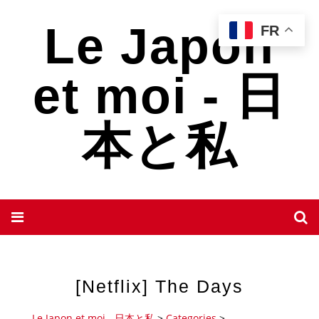
Le Japon
FR
et moi - 日
本と私
[Netflix] The Days
Le Japon et moi - 日本と私
>
Categories
>