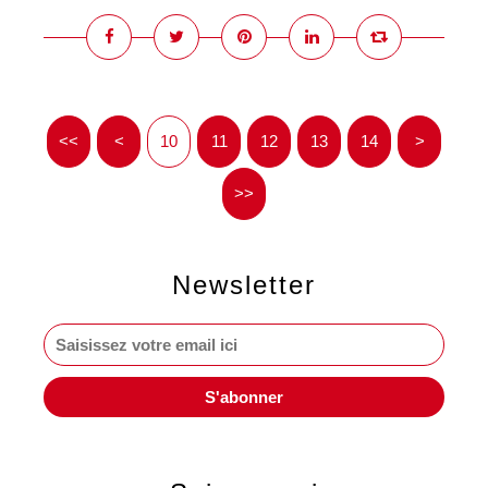
<<
<
10
11
12
13
14
>
>>
Newsletter