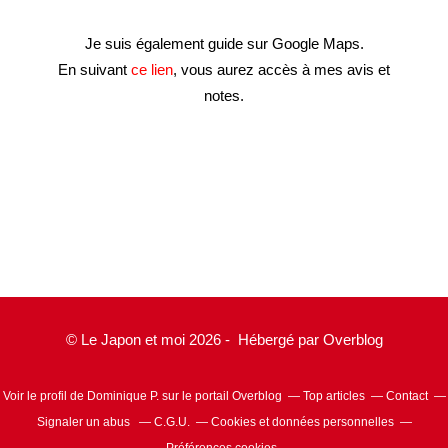
Je suis également guide sur Google Maps.
En suivant
ce lien
, vous aurez accès à mes avis et
notes.
© Le Japon et moi 2026 - Hébergé par
Overblog
Voir le profil de
Dominique P.
sur le portail Overblog
Top articles
Contact
Signaler un abus
C.G.U.
Cookies et données personnelles