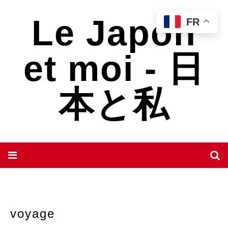
Le Japon
FR
et moi - 日
本と私
voyage